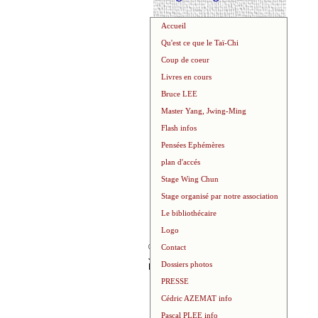
Accueil
Qu'est ce que le Taï-Chi
Coup de coeur
Livres en cours
Bruce LEE
Master Yang, Jwing-Ming
Flash infos
Pensées Ephémères
plan d'accés
Stage Wing Chun
Stage organisé par notre association
Le bibliothécaire
Logo
©
2026
Contact
J-luc
Dossiers photos
FERRER
PRESSE
Cédric AZEMAT info
Pascal PLEE info