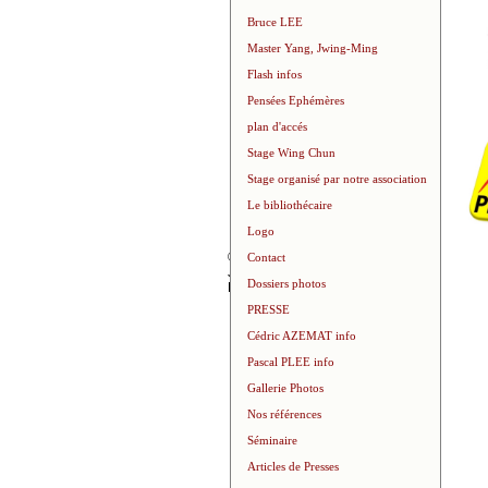
Bruce LEE
Master Yang, Jwing-Ming
Flash infos
Pensées Ephémères
plan d'accés
Stage Wing Chun
Stage organisé par notre association
Le bibliothécaire
Logo
©
2026
Contact
J-luc
Dossiers photos
FERRER
PRESSE
Cédric AZEMAT info
Pascal PLEE info
Gallerie Photos
Nos références
Séminaire
Articles de Presses